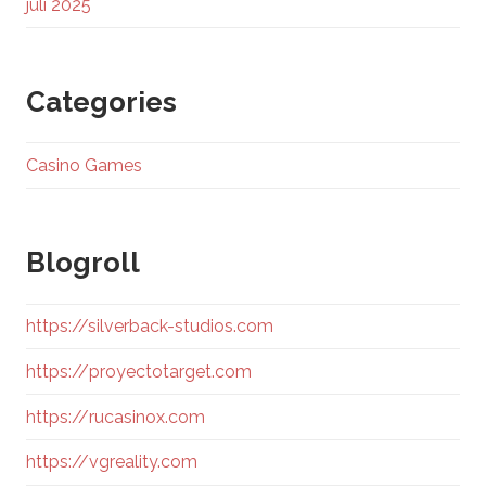
juli 2025
Categories
Casino Games
Blogroll
https://silverback-studios.com
https://proyectotarget.com
https://rucasinox.com
https://vgreality.com