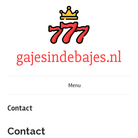
Skip
to
content
G
Menu
a
j
Contact
e
Contact