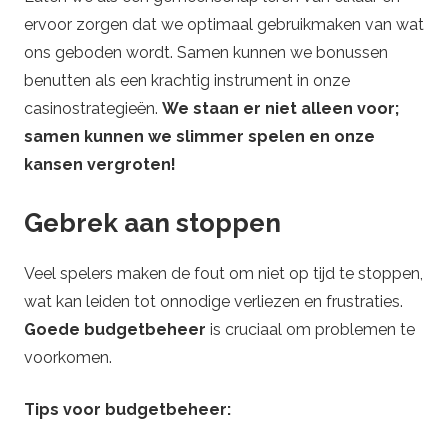
ervoor zorgen dat we optimaal gebruikmaken van wat
ons geboden wordt. Samen kunnen we bonussen
benutten als een krachtig instrument in onze
casinostrategieën.
We staan er niet alleen voor;
samen kunnen we slimmer spelen en onze
kansen vergroten!
Gebrek aan stoppen
Veel spelers maken de fout om niet op tijd te stoppen,
wat kan leiden tot onnodige verliezen en frustraties.
Goede budgetbeheer
is cruciaal om problemen te
voorkomen.
Tips voor budgetbeheer: