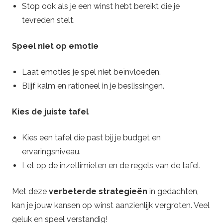
Stop ook als je een winst hebt bereikt die je
tevreden stelt.
Speel niet op emotie
Laat emoties je spel niet beïnvloeden.
Blijf kalm en rationeel in je beslissingen.
Kies de juiste tafel
Kies een tafel die past bij je budget en
ervaringsniveau.
Let op de inzetlimieten en de regels van de tafel.
Met deze
verbeterde strategieën
in gedachten,
kan je jouw kansen op winst aanzienlijk vergroten. Veel
geluk en speel verstandig!