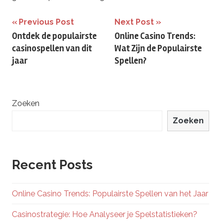
Berichtnavigatie
Previous Post
Next Post
Ontdek de populairste
Online Casino Trends:
casinospellen van dit
Wat Zijn de Populairste
jaar
Spellen?
Zoeken
Zoeken
Recent Posts
Online Casino Trends: Populairste Spellen van het Jaar
Casinostrategie: Hoe Analyseer je Spelstatistieken?