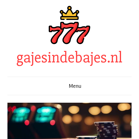
Skip
to
content
G
Menu
a
j
e