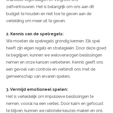
zelfvertrouwen. Het is belangrijk om ons aan dit
budget te houden en niet toe te geven aan de
verleiding om meer uit te geven.
2. Kennis van de spelregels:
We moeten de spelregels grondig kennen. Elk spel
heeft zijn eigen regels en strategieën. Door deze goed
te begrijpen, kunnen we weloverwogen beslissingen
nemen en onze kansen verbeteren. Kennis geeft ons
een gevoel van controle en verbindt ons met de
gemeenschap van ervaren spelers.
3. Vermijd emotioneel spelen:
Het is verleidelijk om impulsieve beslissingen te
nemen, vooral na een verlies. Door kalm en gefocust
te blijven, kunnen we rationele keuzes maken en ons