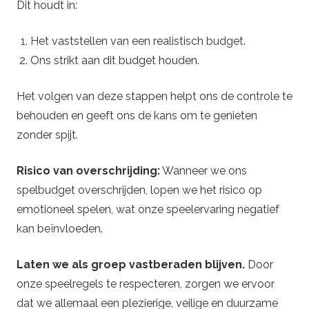
Dit houdt in:
Het vaststellen van een realistisch budget.
Ons strikt aan dit budget houden.
Het volgen van deze stappen helpt ons de controle te
behouden en geeft ons de kans om te genieten
zonder spijt.
Risico van overschrijding:
Wanneer we ons
spelbudget overschrijden, lopen we het risico op
emotioneel spelen, wat onze speelervaring negatief
kan beïnvloeden.
Laten we als groep vastberaden blijven.
Door
onze speelregels te respecteren, zorgen we ervoor
dat we allemaal een plezierige, veilige en duurzame