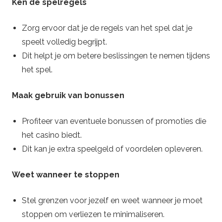
Ken de spelregels
Zorg ervoor dat je de regels van het spel dat je
speelt volledig begrijpt.
Dit helpt je om betere beslissingen te nemen tijdens
het spel.
Maak gebruik van bonussen
Profiteer van eventuele bonussen of promoties die
het casino biedt.
Dit kan je extra speelgeld of voordelen opleveren.
Weet wanneer te stoppen
Stel grenzen voor jezelf en weet wanneer je moet
stoppen om verliezen te minimaliseren.