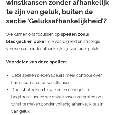
winstkansen zonder afhankelijk
te zijn van geluk, buiten de
sectie ‘Geluksafhankelijkheid’?
We kunnen ons focussen op
spellen zoals
blackjack en poker
, die vaardigheid en strategie
vereisen en minder afhankelijk zijn van puur geluk.
Voordelen van deze spellen:
Deze spellen bieden spelers meer controle over
hun uitkomsten en winstkansen.
Door strategisch te spelen en de regels te
begrijpen, kunnen we onze kansen vergroten om
winst te maken zonder volledig afhankelijk te zijn
van geluk.