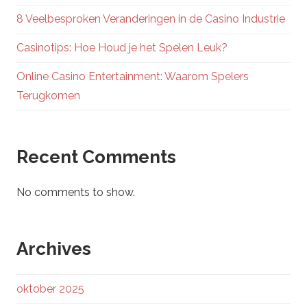
8 Veelbesproken Veranderingen in de Casino Industrie
Casinotips: Hoe Houd je het Spelen Leuk?
Online Casino Entertainment: Waarom Spelers
Terugkomen
Recent Comments
No comments to show.
Archives
oktober 2025