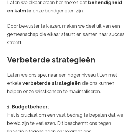
Laten we elkaar eraan herinneren dat
behendigheid
en kalmte
onze bondgenoten zijn.
Door bewuster te kiezen, maken we deel uit van een
gemeenschap die elkaar steunt en samen naar succes
streeft.
Verbeterde strategieën
Laten we ons spel naar een hoger niveau tillen met
enkele
verbeterde strategieën
die ons kunnen
helpen onze winstkansen te maximaliseren.
1. Budgetbeheer:
Het is cruciaal om een vast bedrag te bepalen dat we
bereid zijn te verliezen. Dit beschermt ons tegen
financiële tegenslagen en vergroot ons