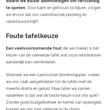
waarin we elkaar aanmoedigen om verstandig
te spelen.
Door kalm en gefocust te blijven, zorgen
we ervoor dat ons casinobezoek plezierig en
verantwoord blijft.
Foute tafelkeuze
Een veelvoorkomende fout
die we maken, is het
kiezen van de verkeerde tafel, wat onze winstkansen
aanzienlijk kan verminderen.
Wanneer we een casinovloer binnenstappen, voelen
we ons vaak aangetrokken tot de tafels met de
meeste drukte en geluid. Maar laten we samen
nadenken: is dat wel de beste keuze voor ons spel?
Zonder goed budgetbeheer en kennis van spelregels
kunnen we ons snel verliezen in de chaos.