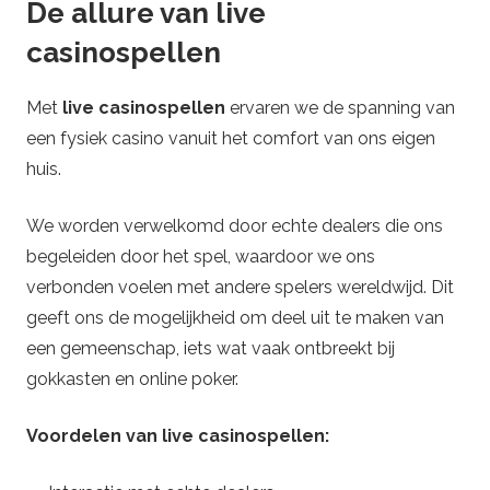
De allure van live
casinospellen
Met
live casinospellen
ervaren we de spanning van
een fysiek casino vanuit het comfort van ons eigen
huis.
We worden verwelkomd door echte dealers die ons
begeleiden door het spel, waardoor we ons
verbonden voelen met andere spelers wereldwijd. Dit
geeft ons de mogelijkheid om deel uit te maken van
een gemeenschap, iets wat vaak ontbreekt bij
gokkasten en online poker.
Voordelen van live casinospellen: