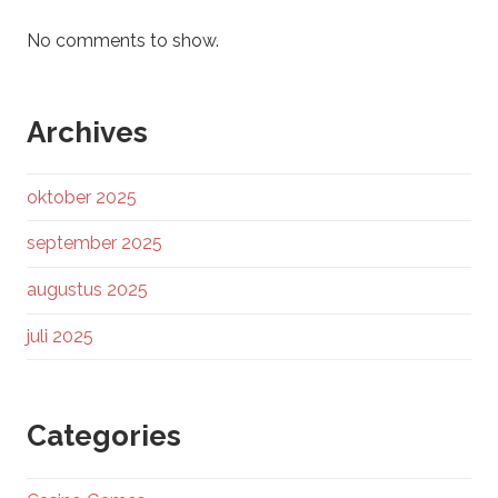
No comments to show.
Archives
oktober 2025
september 2025
augustus 2025
juli 2025
Categories