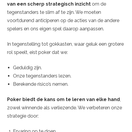
van een scherp strategisch inzicht
om de
tegenstanders te slim af te zijn. We moeten
voortdurend anticiperen op de acties van de andere
spelers en ons eigen spel daarop aanpassen.
In tegenstelling tot gokkasten, waar geluk een grotere
rol speelt, eist poker dat we:
Geduldig zijn.
Onze tegenstanders lezen.
Berekende risico’s nemen.
Poker biedt de kans om te leren van elke hand
,
zowel winnende als verliezende. We verbeteren onze
strategie door:
Ervaring op te doen.