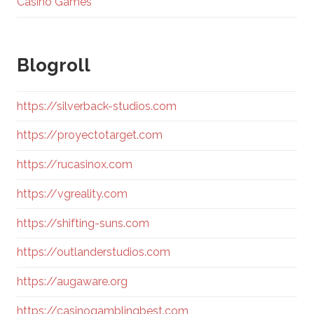
Casino Games
Blogroll
https://silverback-studios.com
https://proyectotarget.com
https://rucasinox.com
https://vgreality.com
https://shifting-suns.com
https://outlanderstudios.com
https://augaware.org
https://casinogamblingbest.com