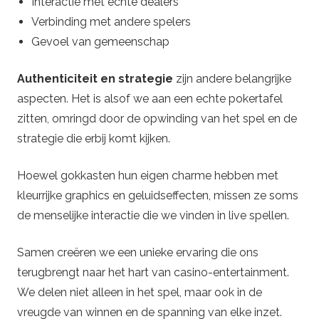
Interactie met echte dealers
Verbinding met andere spelers
Gevoel van gemeenschap
Authenticiteit en strategie
zijn andere belangrijke
aspecten. Het is alsof we aan een echte pokertafel
zitten, omringd door de opwinding van het spel en de
strategie die erbij komt kijken.
Hoewel gokkasten hun eigen charme hebben met
kleurrijke graphics en geluidseffecten, missen ze soms
de menselijke interactie die we vinden in live spellen.
Samen creëren we een unieke ervaring die ons
terugbrengt naar het hart van casino-entertainment.
We delen niet alleen in het spel, maar ook in de
vreugde van winnen en de spanning van elke inzet.